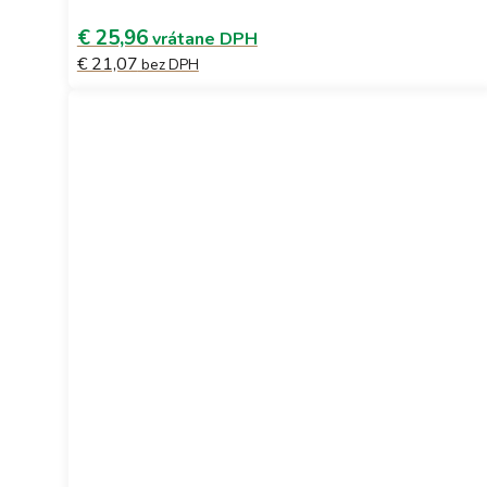
€ 25,96
vrátane DPH
€ 21,07
bez DPH