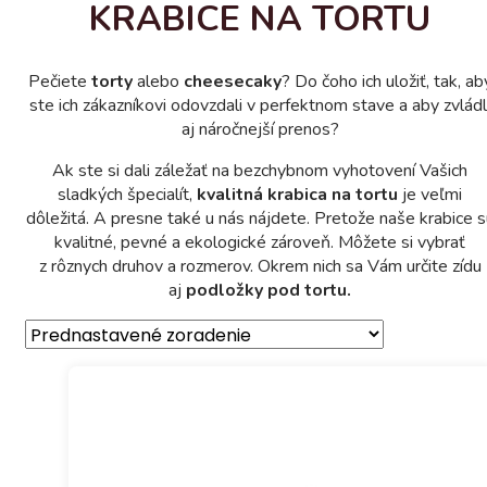
KRABICE NA TORTU
Pečiete
torty
alebo
cheesecaky
? Do čoho ich uložiť, tak, ab
ste ich zákazníkovi odovzdali v perfektnom stave a aby zvládl
aj náročnejší prenos?
Ak ste si dali záležať na bezchybnom vyhotovení Vašich
sladkých špecialít,
kvalitná krabica na tortu
je veľmi
dôležitá. A presne také u nás nájdete. Pretože naše krabice s
kvalitné, pevné a ekologické zároveň. Môžete si vybrať
z rôznych druhov a rozmerov. Okrem nich sa Vám určite zídu
aj
podložky pod tortu.