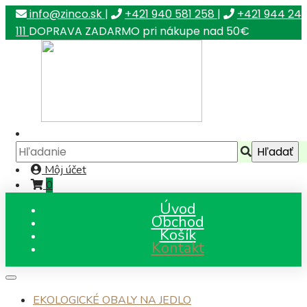
info@zinco.sk
|
+421 940 581 258
|
+421 944 24
111
DOPRAVA ZADARMO pri nákupe nad 50€
Môj účet
0
Úvod
Obchod
Košík
Kontakt
EKOLOGICKÉ OBALY NA JEDLO