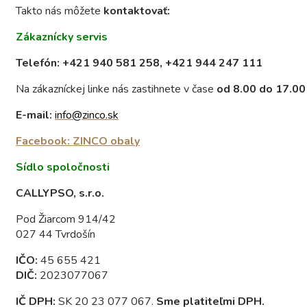
Takto nás môžete
kontaktovať:
Zákaznícky servis
Telefón: +421 940 581 258, +421 944 247 111
Na zákazníckej linke nás zastihnete v čase
od 8.00 do 17.00
E-mail:
info@zinco.sk
Facebook: ZINCO obaly
Sídlo spoločnosti
CALLYPSO, s.r.o.
Pod Žiarcom 914/42
027 44 Tvrdošín
IČO:
45 655 421
DIČ:
2023077067
IČ DPH:
SK 20 23 077 067.
Sme platiteľmi DPH.