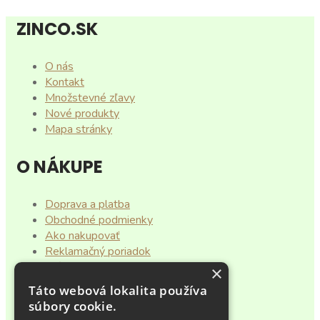
ZINCO.SK
O nás
Kontakt
Množstevné zľavy
Nové produkty
Mapa stránky
O NÁKUPE
Doprava a platba
Obchodné podmienky
Ako nakupovať
Reklamačný poriadok
Vrátenie tovaru
×
Spracovanie osobných údajov
Táto webová lokalita používa
súbory cookie.