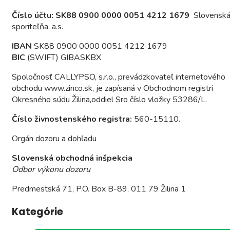
Číslo účtu:
SK88 0900 0000 0051 4212 1679
Slovensk
sporiteľňa, a.s.
IBAN
SK88 0900 0000 0051 4212 1679
BIC
(SWIFT)
GIBASKBX
Spoločnosť CALLYPSO, s.r.o., prevádzkovateľ internetového
obchodu www.zinco.sk, je zapísaná v Obchodnom registri
Okresného súdu Žilina,oddiel Sro číslo vložky 53286/L.
Číslo živnostenského registra:
560-15110.
Orgán dozoru a dohľadu
Slovenská obchodná inšpekcia
Odbor výkonu dozoru
Predmestská 71, P.O. Box B-89, 011 79 Žilina 1
Kategórie