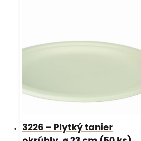
3226 – Plytký tanier
okrúhly, ø 23 cm (50 ks)