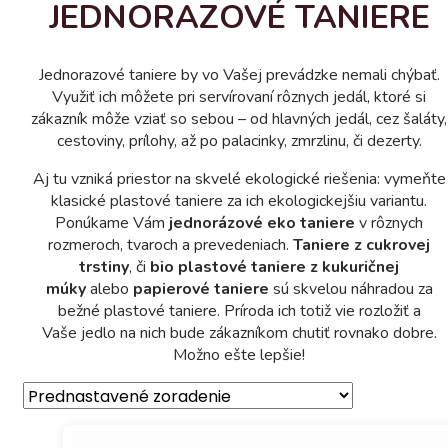
JEDNORAZOVÉ TANIERE
Jednorazové taniere by vo Vašej prevádzke nemali chýbať.
Využiť ich môžete pri servírovaní rôznych jedál, ktoré si
zákazník môže vziať so sebou – od hlavných jedál, cez šaláty,
cestoviny, prílohy, až po palacinky, zmrzlinu, či dezerty.
Aj tu vzniká priestor na skvelé ekologické riešenia: vymeňte
klasické plastové taniere za ich ekologickejšiu variantu.
Ponúkame Vám
jednorázové eko taniere
v rôznych
rozmeroch, tvaroch a prevedeniach.
Taniere z cukrovej
trstiny
, či
bio plastové taniere z kukuričnej
múky
alebo
papierové taniere
sú skvelou náhradou za
bežné plastové taniere. Príroda ich totiž vie rozložiť a
Vaše jedlo na nich bude zákazníkom chutiť rovnako dobre.
Možno ešte lepšie!