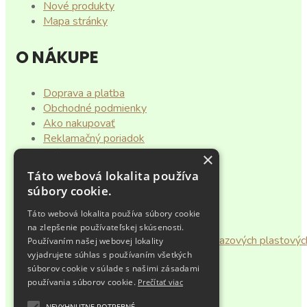
Nové produkty
Mapa stránky
O NÁKUPE
Doprava a platba
Obchodné podmienky
Ako nakupovať
Reklamačný poriadok
Vrátenie tovaru
×
Spracovanie osobných údajov
Táto webová lokalita používa
súbory cookie.
UŽITOČNÉ TIPY
Táto webová lokalita používa súbory cookie
na zlepšenie používateľskej skúsenosti.
Smernica EÚ o zákaze predaja jednorazových plastovýc
Používaním našej webovej lokality
obalov
vyjadrujete súhlas s používaním všetkých
súborov cookie v súlade s našimi zásadami
používania súborov cookie.
Prečítať viac
PRE ZÁKAZNÍKOV
NEVYHNUTNE POTREBNÉ